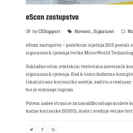
eScan zastupstvo
by
CESupport
Novosti
,
Sigurnost
No
eScan zastupstvo – početkom siječnja 2015 postali 
sigurnosnih rješenja tvrtke MicroWorld Technolog
Sukladno svim svjetskim testovima neovisnih komp
sigurnosnih rješenja. Kad k tomu dodatmo komplet
lokalizirano korisničko sučelje, zaštitu u realnom 
bio je višenego logičan.
Putem našee stranice za narudžbu usluga možete kup
kućne korisnike (SOHO), male i srednje velike tvrtk