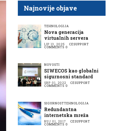
A
A
N
Najnovije objave
TEHNOLOGIJA
Nova generacija
virtualnih servera
LIP 13, 2025
CESUPPORT
COMMENTS 0
NOVOSTI
SIWECOS kao globalni
sigurnosni standard
SRP 01, 2022
CESUPPORT
COMMENTS 0
SIGURNOST
TEHNOLOGIJA
Redundantna
internetska mreža
RUJ 01, 2017
CESUPPORT
COMMENTS 0