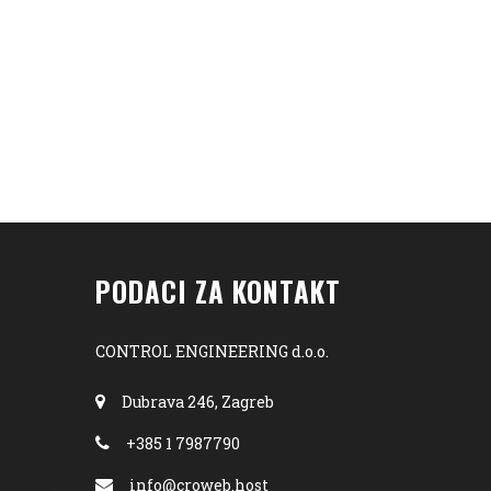
PODACI ZA KONTAKT
CONTROL ENGINEERING d.o.o.
Dubrava 246, Zagreb
+385 1 7987790
info@croweb.host