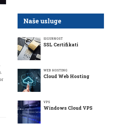
Naše usluge
SIGURNOST
SSL Certifikati
i
WEB HOSTING
,
Cloud Web Hosting
or
VPS
Windows Cloud VPS