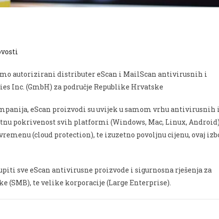
vosti
smo autorizirani distributer eScan i MailScan antivirusnih i
ies Inc. (GmbH) za područje Republike Hrvatske
anija, eScan proizvodi su uvijek u samom vrhu antivirusnih 
nu pokrivenost svih platformi (Windows, Mac, Linux, Android)
vremenu (cloud protection), te izuzetno povoljnu cijenu, ovaj izb
iti sve eScan antivirusne proizvode i sigurnosna rješenja za
e (SMB), te velike korporacije (Large Enterprise).