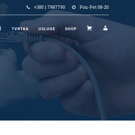
+385 1 7987790
Pon-Pet 08-20
N
K
M
TVRTKA
USLUGE
SHOP
A
O
O
S
Š
J
L
A
R
O
R
A
V
I
Č
N
C
U