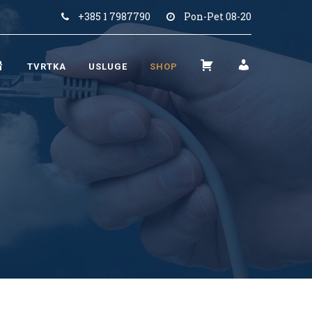
+385 1 7987790
Pon-Pet 08-20
N
K
M
TVRTKA
USLUGE
SHOP
A
O
O
S
Š
J
L
A
R
O
R
A
V
I
Č
N
C
U