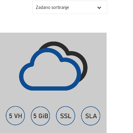
A
A
N