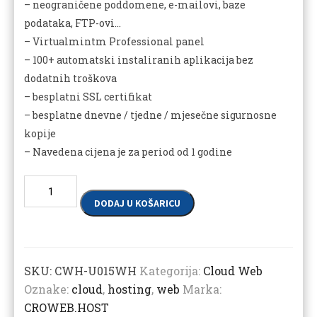
– neograničene poddomene, e-mailovi, baze
podataka, FTP-ovi…
– Virtualmintm Professional panel
– 100+ automatski instaliranih aplikacija bez
dodatnih troškova
– besplatni SSL certifikat
– besplatne dnevne / tjedne / mjesečne sigurnosne
kopije
– Navedena cijena je za period od 1 godine
Količina
DODAJ U KOŠARICU
SKU:
CWH-U015WH
Kategorija:
Cloud Web
Oznake:
cloud
,
hosting
,
web
Marka:
CROWEB.HOST