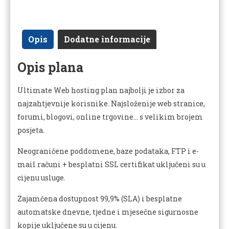
Opis
Dodatne informacije
Opis plana
Ultimate Web hosting plan najbolji je izbor za
najzahtjevnije korisnike. Najsloženije web stranice,
forumi, blogovi, online trgovine… s velikim brojem
posjeta.
Neograničene poddomene, baze podataka, FTP i e-
mail računi + besplatni SSL certifikat uključeni su u
cijenu usluge.
Zajamčena dostupnost 99,9% (SLA) i besplatne
automatske dnevne, tjedne i mjesečne sigurnosne
kopije uključene su u cijenu.