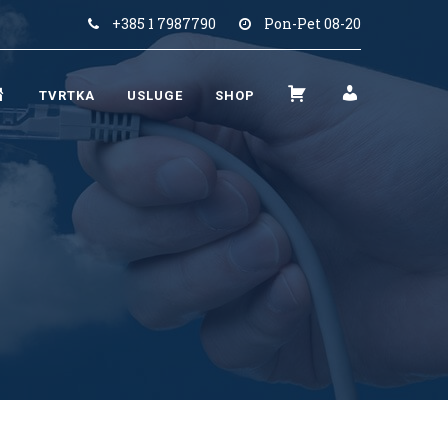
+385 1 7987790
Pon-Pet 08-20
N
K
M
TVRTKA
USLUGE
SHOP
A
O
O
S
Š
J
L
A
R
O
R
A
V
I
Č
N
C
U