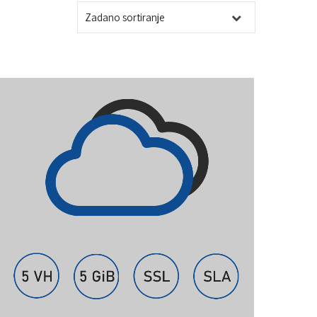
A
A
N