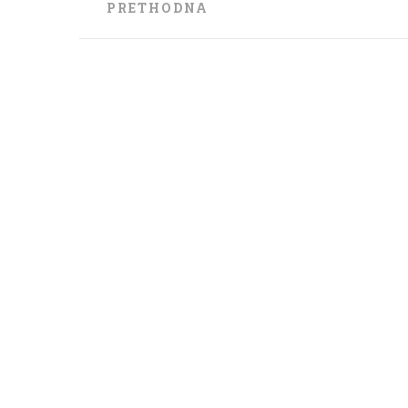
Post
PRETHODNA
navigation