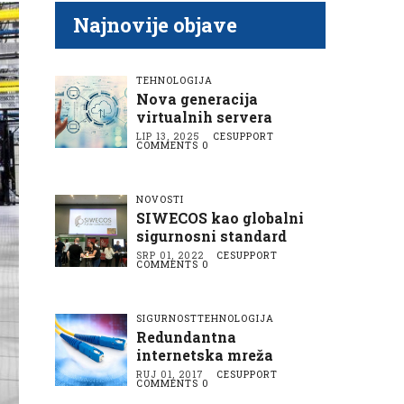
A
A
N
Najnovije objave
TEHNOLOGIJA
Nova generacija
virtualnih servera
LIP 13, 2025
CESUPPORT
COMMENTS 0
NOVOSTI
SIWECOS kao globalni
sigurnosni standard
SRP 01, 2022
CESUPPORT
COMMENTS 0
SIGURNOST
TEHNOLOGIJA
Redundantna
internetska mreža
RUJ 01, 2017
CESUPPORT
COMMENTS 0