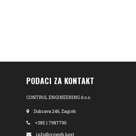
PODACI ZA KONTAKT
CONTROL ENGINEERING d.o.o.
Dubrava 246, Zagreb
+385 1 7987790
info@croweb.host