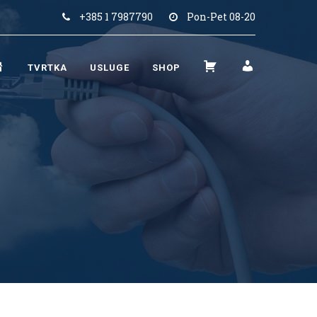
+385 1 7987790
Pon-Pet 08-20
N
K
M
TVRTKA
USLUGE
SHOP
A
O
O
S
Š
J
L
A
R
O
R
A
V
I
Č
N
C
U