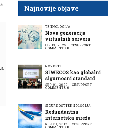
A
A
N
a.
Najnovije objave
TEHNOLOGIJA
Nova generacija
virtualnih servera
LIP 13, 2025
CESUPPORT
COMMENTS 0
NOVOSTI
ma.
SIWECOS kao globalni
sigurnosni standard
SRP 01, 2022
CESUPPORT
COMMENTS 0
SIGURNOST
TEHNOLOGIJA
Redundantna
internetska mreža
RUJ 01, 2017
CESUPPORT
COMMENTS 0