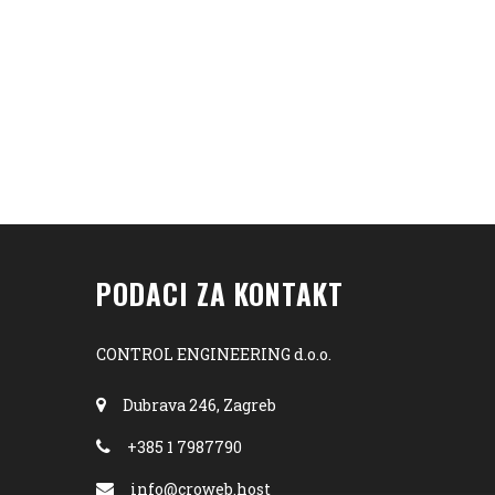
PODACI ZA KONTAKT
CONTROL ENGINEERING d.o.o.
Dubrava 246, Zagreb
+385 1 7987790
info@croweb.host