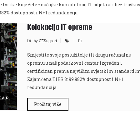
ke tvrtke koje žele značajke kompletnog IT odjela ali bez troškov
982% dostupnost i N+1 redundanciju.
Kolokacija IT opreme
by
CESupport
Smjestite svoje poslužitelje ili drugu računalnu
opremu u naš podatkovni centar izgrađen i
certificiran prema najvišim svjetskim standardi
Zajamčena TIER 3: 99.982% dostupnost i N+1
redundancija.
TAR
Pročitaj više