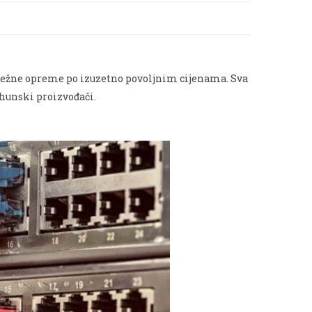
A
A
N
mrežne opreme po izuzetno povoljnim cijenama. Sva
hunski proizvođači.