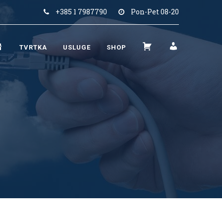
+385 1 7987790
Pon-Pet 08-20
N
K
M
TVRTKA
USLUGE
SHOP
A
O
O
S
Š
J
L
A
R
O
R
A
V
I
Č
N
C
U