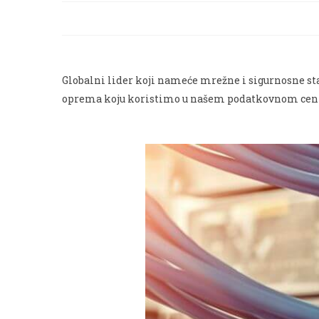
Globalni lider koji nameće mrežne i sigurnosne s
oprema koju koristimo u našem podatkovnom centru